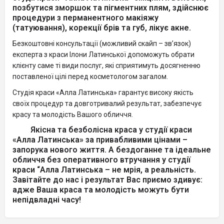
позбутися зморшок та пігментних плям, здійснює
процедури з перманентного макіяжу
(татуювання), корекції брів та губ, лікує акне.
Безкоштовні консультації (можливий скайп – зв’язок)
експерта з краси Ілони Латинської допоможуть обрати
клієнту саме ті види послуг, які сприятимуть досягненню
поставленої цілі перед косметологом загалом.
Студія краси «Алла Латинська» гарантує високу якість
своїх процедур та довготривалий результат, забезпечує
красу та молодість Вашого обличчя.
Якісна та безболісна краса у студії краси
«Алла Латинська» за привабливими цінами –
запорука нового життя. А бездоганне та ідеальне
обличчя без оперативного втручання у студії
краси “Алла Латинська – не мрія, а реальність.
Завітайте до нас і результат Вас приємо здивує:
адже Ваша краса та молодість можуть бути
непідвладні часу!