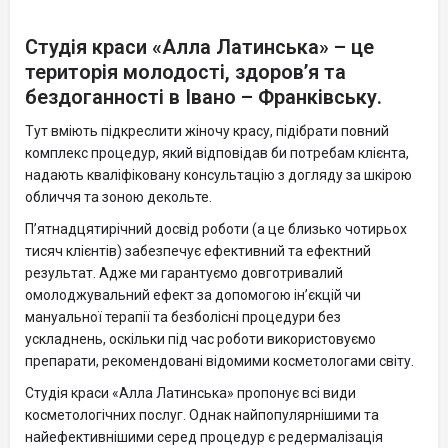
Студія краси «Алла Латинська» – це
територія молодості, здоров’я та
бездоганності в Івано – Франківську.
Тут вміють підкреслити жіночу красу, підібрати повний
комплекс процедур, який відповідав би потребам клієнта,
надають кваліфіковану консультацію з догляду за шкірою
обличчя та зоною декольте.
П’ятнадцятирічний досвід роботи (а це близько чотирьох
тисяч клієнтів) забезпечує ефективний та ефектний
результат. Адже ми гарантуємо довготривалий
омолоджувальний ефект за допомогою ін’єкцій чи
мануальної терапії та безболісні процедури без
ускладнень, оскільки під час роботи використовуємо
препарати, рекомендовані відомими косметологами світу.
Студія краси «Алла Латинська» пропонує всі види
косметологічних послуг. Однак найпопулярнішими та
найефективнішими серед процедур є редермалізація