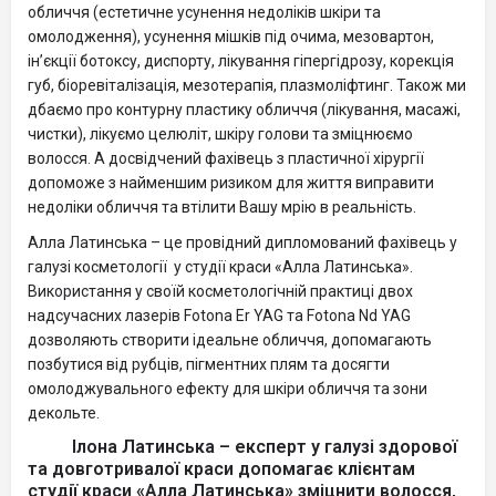
обличчя (естетичне усунення недоліків шкіри та
омолодження), усунення мішків під очима, мезовартон,
ін’єкції ботоксу, диспорту, лікування гіпергідрозу, корекція
губ, біоревіталізація, мезотерапія, плазмоліфтинг. Також ми
дбаємо про контурну пластику обличчя (лікування, масажі,
чистки), лікуємо целюліт, шкіру голови та зміцнюємо
волосся. А досвідчений фахівець з пластичної хірургії
допоможе з найменшим ризиком для життя виправити
недоліки обличчя та втілити Вашу мрію в реальність.
Алла Латинська – це провідний дипломований фахівець у
галузі косметології у студії краси «Алла Латинська».
Використання у своїй косметологічній практиці двох
надсучасних лазерів Fotona Er YAG та Fotona Nd YAG
дозволяють створити ідеальне обличчя, допомагають
позбутися від рубців, пігментних плям та досягти
омолоджувального ефекту для шкіри обличчя та зони
декольте.
Ілона Латинська – експерт у галузі здорової
та довготривалої краси допомагає клієнтам
студії краси «Алла Латинська» зміцнити волосся,