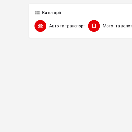
Категорії
Авто та транспорт
Мото- та вело