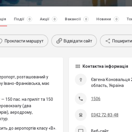
ція
Події
Акції
Вакансії
Новини
То
0
0
0
0
Прокласти маршрут
Відвідати сайт
Поширити
Контактна інформація
еропорт, розташований у
Євгена Коновальця 2
тру Івано-Франківська, має
область, Україна
1506
 150 пас. на приліт та 150
аеровокзалу (два
рів), аеродрому,
0342 72-83-48
ктур.
ть до аеропортів класу «B».
Веб-сайт