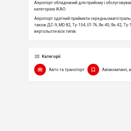
Аеропорт обладнаний для прийому і обслуговуван
категорією ІКАО.
Аеропорт здатний приймати середньомагістральні 
також ДС-9, MD 82, Ту-154, ІЛ-76, Як-40, Як-42, Ту
вертольоти всіх типів.
Категорії
Авто та транспорт
Авіакомпанії, 