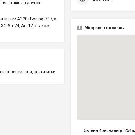
ня літаків за другою
літаки A320 і Boeing-737, а
-134, Ан-24, Ан-12 а також
Місцезнаходження
авіаперевезення, авіаквитки
Євгена Коновальця 264а, 