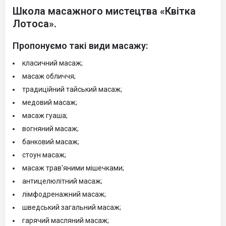
Школа масажного мистецтва «Квітка
Лотоса».
Пропонуємо такі види масажу:
класичний масаж;
масаж обличчя;
традиційний тайський масаж;
медовий масаж;
масаж гуаша;
вогняний масаж;
банковий масаж;
стоун масаж;
масаж трав'яними мішечками;
антицелюлітний масаж;
лімфодренажний масаж;
шведський загальний масаж;
гарячий масляний масаж;