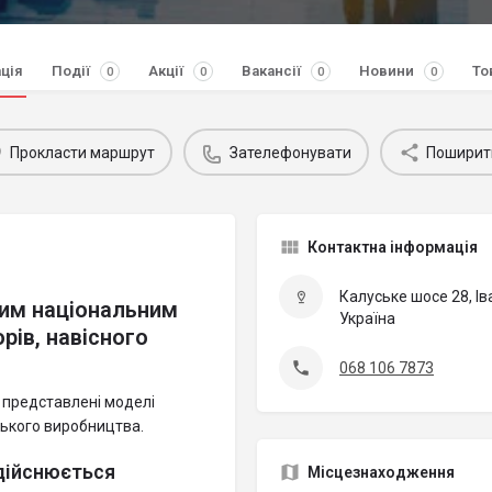
ція
Події
Акції
Вакансії
Новини
То
0
0
0
0
Прокласти маршрут
Зателефонувати
Поширит
Контактна інформація
Калуське шосе 28, Ів
ршим національним
Україна
рів, навісного
068 106 7873
 представлені моделі
дського виробництва.
дійснюється
Місцезнаходження