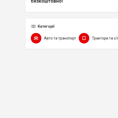
безкоштовно!
Категорії
Авто та транспорт
Трактори та с/