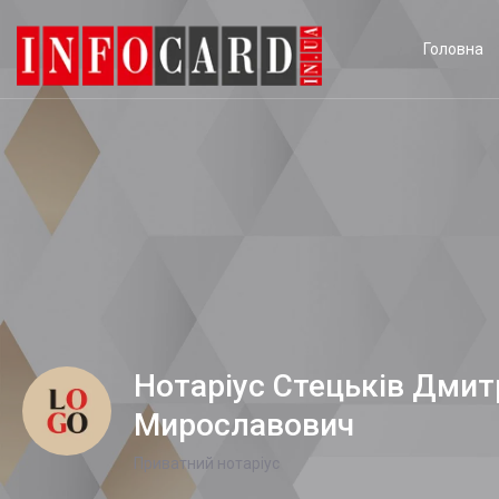
Головна
Нотаріус Стецьків Дмит
Мирославович
Приватний нотаріус