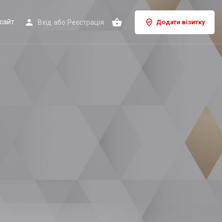
сайт
Вхід
або
Реєстрація
Додати візитку