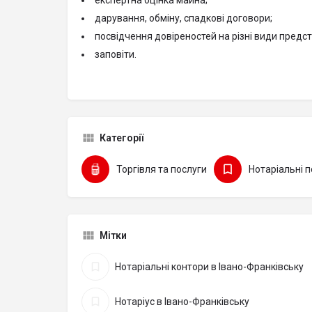
експертна оцінка майна;
дарування, обміну, спадкові договори;
посвідчення довіреностей на різні види предс
заповіти.
Категорії
Торгівля та послуги
Нотаріальні п
Мітки
Нотаріальні контори в Івано-Франківську
Нотаріус в Івано-Франківську