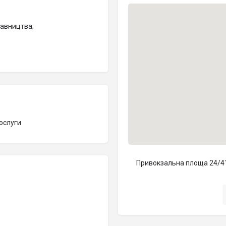
тавництва;
ослуги
Привокзальна площа 24/41,