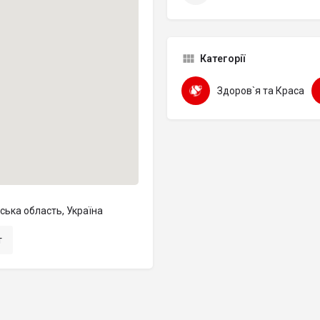
Категорії
Здоров`я та Краса
вська область, Україна
т