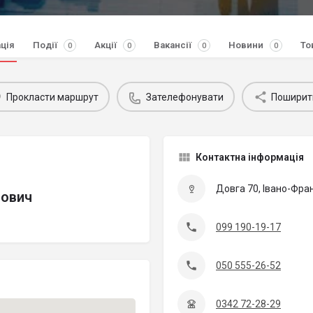
ція
Події
Акції
Вакансії
Новини
То
0
0
0
0
Прокласти маршрут
Зателефонувати
Поширит
Контактна інформація
Довга 70, Івано-Фран
пович
099 190-19-17
050 555-26-52
0342 72-28-29