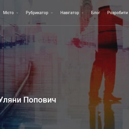
Місто
Рубрикатор
Навігатор
Блог
Розробити 
 Уляни Попович