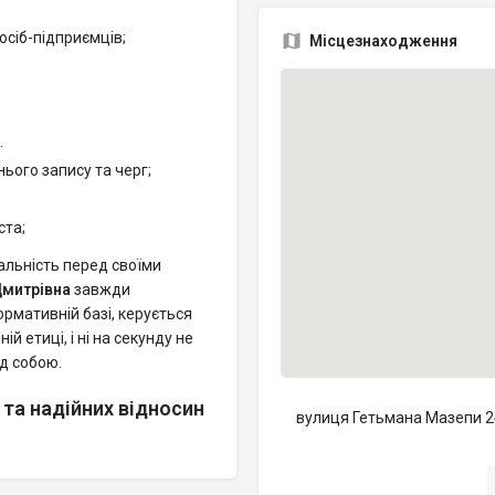
сіб-підприємців;
Місцезнаходження
.
ього запису та черг;
ста;
альність перед своїми
Дмитрівна
завжди
рмативній базі, керується
 етиці, і ні на секунду не
д собою.
та надійних відносин
вулиця Гетьмана Мазепи 24