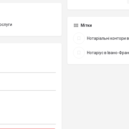
ослуги
Мітки
Нотаріальні контори в
Нотаріус в Івано-Фран