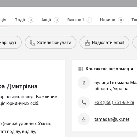
ція
Події
Акції
Вакансії
Новини
То
0
0
0
0
маршрут
Зателефонувати
Надіслати email
Контактна інформація
вулиця Гетьмана Маз
ра Дмитрівна
область, Україна
таріальних послуг. Важливим
+38 (050) 751-60-28
ія юридичних осіб.
tamadan@ukr.net
 (новозбудовані об’єкти,
ті поділу, виділу,