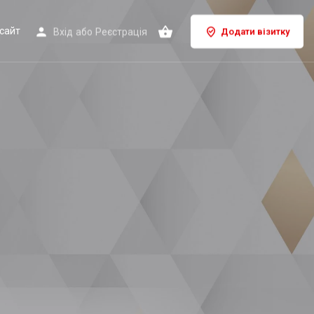
сайт
Вхід
або
Реєстрація
Додати візитку